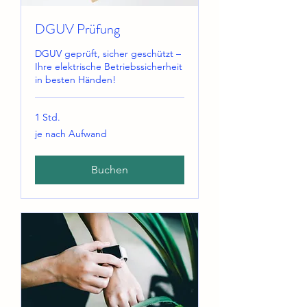
DGUV Prüfung
DGUV geprüft, sicher geschützt –
Ihre elektrische Betriebssicherheit
in besten Händen!
1 Std.
je
je nach Aufwand
nach
Aufwand
Buchen