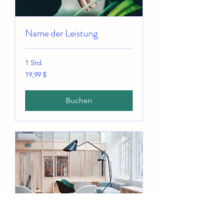
Name der Leistung
1 Std.
19,99
19,99 $
US-
Dollar
Buchen